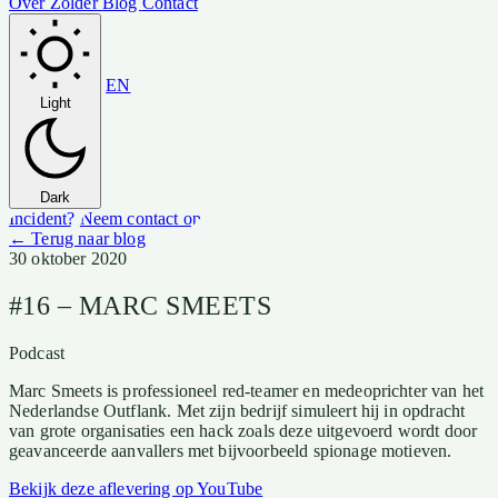
Over Zolder
Blog
Contact
EN
Light
Dark
Incident?
Neem contact op
← Terug naar blog
30 oktober 2020
#16 – MARC SMEETS
Podcast
Marc Smeets is professioneel red-teamer en medeoprichter van het
Nederlandse Outflank. Met zijn bedrijf simuleert hij in opdracht
van grote organisaties een hack zoals deze uitgevoerd wordt door
geavanceerde aanvallers met bijvoorbeeld spionage motieven.
Bekijk deze aflevering op YouTube